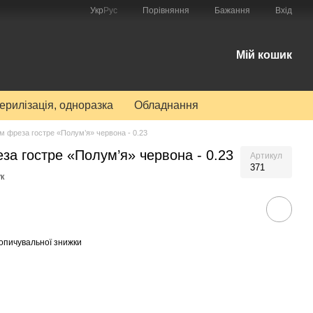
Порівняння
Укр
Рус
Бажання
Вхід
Мій кошик
терилізація, одноразка
Обладнання
 фреза гостре «Полум’я» червона - 0.23
а гостре «Полум’я» червона - 0.23
Артикул
371
к
опичувальної знижки