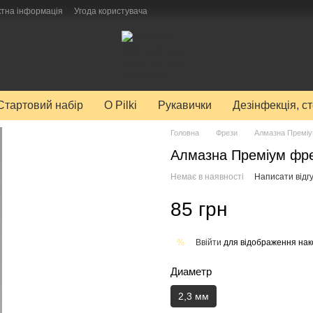
ктна інформація
Угода користувача
Стартовий набір
O Pilki
Рукавички
Дезінфекція, с
Головна
Фрези
Алмазна Преміум
Алмазна Преміум фрез
Немає в наявності
Написати відгу
85 грн
Ввійти
для відображення нак
%
Диаметр
2,3 мм