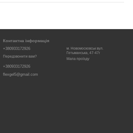
Контактна інформація
+380933172926
м. Новомосковськ вул.
Гетьманська, 47-47г
Передзвонити вам?
Мапа проїзду
+380933172926
flexgel5@gmail.com