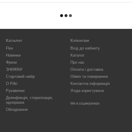
Каталог
Клієнтам
Flex
Вхід до кабінету
Новинки
Каталог
Фрези
Про нас
ЗНИЖКИ
Оплата і доставка
Стартовий набір
Обмін та повернення
O Pilki
Контактна інформація
Рукавички
Угода користувача
Дезінфекція, стерилізація,
одноразка
Ми в соцмережах
Обладнання