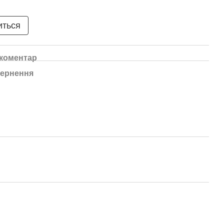
иться
 коментар
ернення