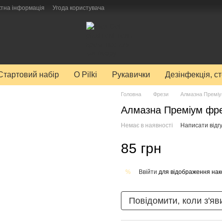
ктна інформація
Угода користувача
Стартовий набір
O Pilki
Рукавички
Дезінфекція, с
Головна
Фрези
Алмазна Преміум
Алмазна Преміум фрез
Немає в наявності
Написати відгу
85 грн
Ввійти
для відображення нак
%
Повідомити, коли з'яв