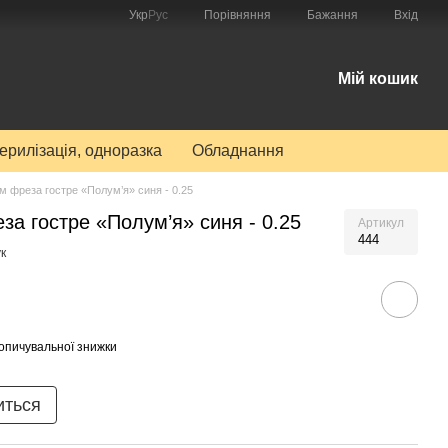
Порівняння
Укр
Рус
Бажання
Вхід
Мій кошик
терилізація, одноразка
Обладнання
 фреза гостре «Полум’я» синя - 0.25
а гостре «Полум’я» синя - 0.25
Артикул
444
к
опичувальної знижки
иться