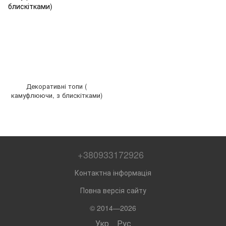
Декоративні топи (
камуфлюючи, з блискітками)
+380933172926
Контактна інформація
Повна версія сайту
© 2014—2026
Укр
Рус