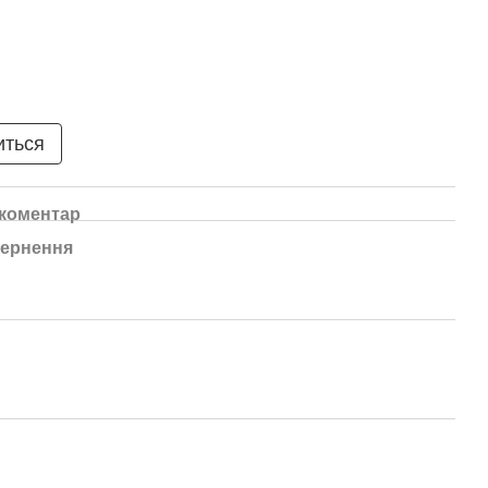
иться
 коментар
ернення