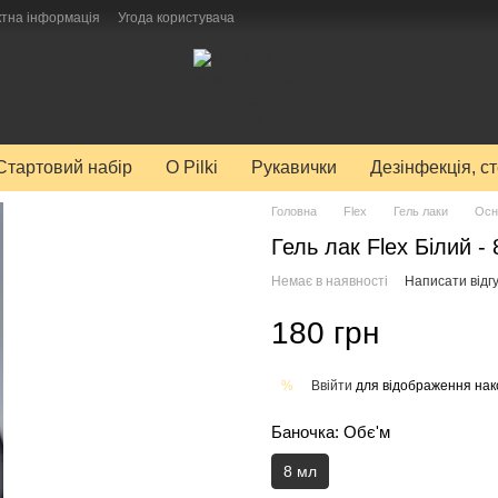
ктна інформація
Угода користувача
Стартовий набір
O Pilki
Рукавички
Дезінфекція, с
Головна
Flex
Гель лаки
Осн
Гель лак Flex Білий -
Немає в наявності
Написати відгу
180 грн
Ввійти
для відображення нак
%
Баночка: Обє'м
8 мл