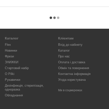
Каталог
Клієнтам
Flex
Вхід до кабінету
Новинки
Каталог
Фрези
Про нас
ЗНИЖКИ
Оплата і доставка
Стартовий набір
Обмін та повернення
O Pilki
Контактна інформація
Рукавички
Угода користувача
Дезінфекція, стерилізація,
одноразка
Ми в соцмережах
Обладнання