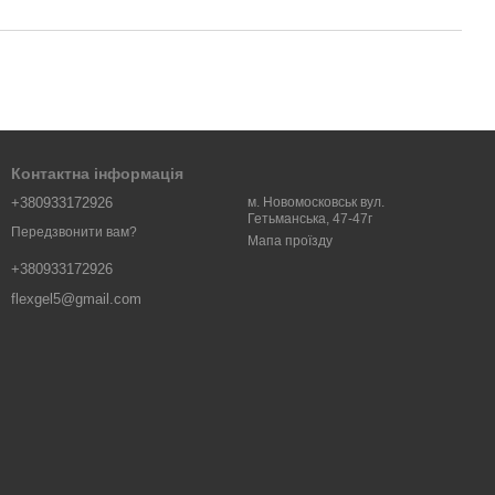
Контактна інформація
+380933172926
м. Новомосковськ вул.
Гетьманська, 47-47г
Передзвонити вам?
Мапа проїзду
+380933172926
flexgel5@gmail.com