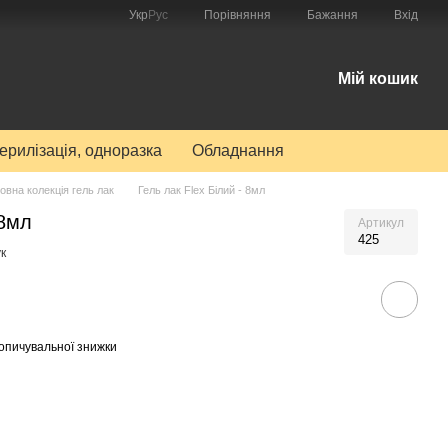
Порівняння
Укр
Рус
Бажання
Вхід
Мій кошик
терилізація, одноразка
Обладнання
овна колекція гель лак
Гель лак Flex Білий - 8мл
 8мл
Артикул
425
к
опичувальної знижки