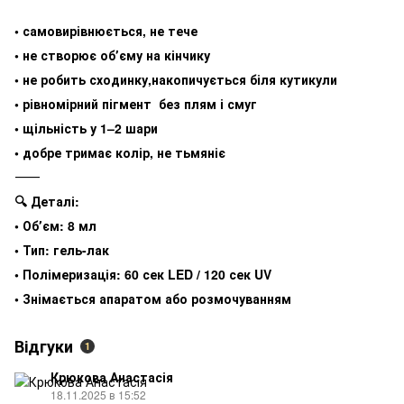
• самовирівнюється, не тече
• не створює обʼєму на кінчику
• не робить сходинку,накопичується біля кутикули
• рівномірний пігмент без плям і смуг
• щільність у 1–2 шари
• добре тримає колір, не тьмяніє
⸻
🔍 Деталі:
• Обʼєм: 8 мл
• Тип: гель-лак
• Полімеризація: 60 сек LED / 120 сек UV
• Знімається апаратом або розмочуванням
Відгуки
1
Крюкова Анастасія
18.11.2025 в 15:52