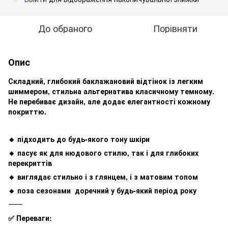
До обраного
Порівняти
Опис
Складний, глибокий баклажановий відтінок із легким
шиммером, стильна альтернатива класичному темному.
Не перебиває дизайн, але додає елегантності кожному
покриттю.
🔸 підходить до будь-якого тону шкіри
🔸 пасує як для нюдового стилю, так і для глибоких
перекриттів
🔸 виглядає стильно і з глянцем, і з матовим топом
🔸 поза сезонами доречний у будь-який період року
⸻
✅ Переваги: