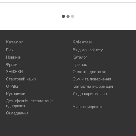
Каталог
Клієнтам
Flex
Вхід до кабінету
Новинки
Каталог
Фрези
Про нас
ЗНИЖКИ
Оплата і доставка
Стартовий набір
Обмін та повернення
O Pilki
Контактна інформація
Рукавички
Угода користувача
Дезінфекція, стерилізація,
одноразка
Ми в соцмережах
Обладнання