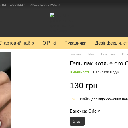
ктна інформація
Угода користувача
Стартовий набір
O Pilki
Рукавички
Дезінфекція, с
Головна
Flex
Гель лаки
Кот
Гель лак Котяче око C
В наявності
Написати відгук
130 грн
Ввійти
для відображення нак
%
Баночка: Обє'м
5 мл