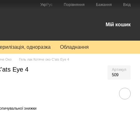
Порівняння
Укр
Рус
Бажання
Вхід
Мій кошик
терилізація, одноразка
Обладнання
яче Око
Гель лак Котяче око C'ats Eye 4
'ats Eye 4
Артикул
509
опичувальної знижки