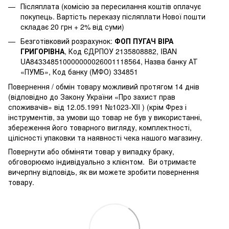
Післяплата (комісію за пересилання коштів оплачує
покупець. Вартість переказу післяплати Нової пошти
складає 20 грн + 2% від суми)
Безготівковий розрахунок:
ФОП ПУГАЧ ВІРА
ГРИГОРІВНА
, Код ЄДРПОУ 2135808882, IBAN
UA843348510000000026001118564, Назва банку АТ
«ПУМБ», Код банку (МФО) 334851
Повернення / обмін товару можливий протягом 14 днів
(відповідно до Закону України «Про захист прав
споживачів» від 12.05.1991 №1023-XII ) (крім Фрез і
інструментів, за умови що товар не був у використанні,
збереження його товарного вигляду, комплектності,
цілісності упаковки та наявності чека нашого магазину.
Повернути або обміняти товар у випадку браку,
обговорюємо індивідуально з клієнтом. Ви отримаєте
вичерпну відповідь, як ви можете зробити повернення
товару.