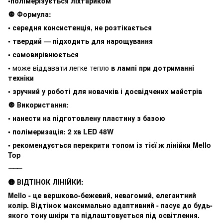
•полімерізується ліхтариком
🔘 Формула:
• середня консистенція, не розтікається
• твердий — підходить для нарощування
• самовирівнюється
•
може віддавати легке тепло
в лампі при дотриманні
техніки
• зручний у роботі для новачків і досвідчених майстрів
🔘 Використання:
• нанести на підготовлену пластину з базою
• полімеризація: 2 хв LED 48W
• рекомендується перекрити топом із тієї ж лінійки Mello
Top
⸻
🟡 ВІДТІНОК ЛІНІЙКИ:
Mello - це вершково-бежевий, невагомий, елегантний
колір. Відтінок максимально адаптивний - пасує до будь-
якого тону шкіри та підлаштовується під освітлення.