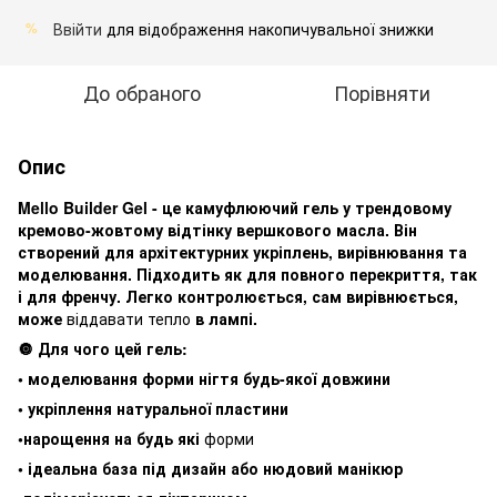
Ввійти
для відображення накопичувальної знижки
%
До обраного
Порівняти
Опис
Mello Builder Gel - це камуфлюючий гель у трендовому
кремово-жовтому відтінку вершкового масла. Він
створений для архітектурних укріплень, вирівнювання та
моделювання. Підходить як для повного перекриття, так
і для френчу. Легко контролюється, сам вирівнюється,
може
віддавати тепло
в лампі.
🔘 Для чого цей гель:
• моделювання форми нігтя будь-якої довжини
• укріплення натуральної пластини
•нарощення на будь які
форми
• ідеальна база під дизайн або нюдовий манікюр