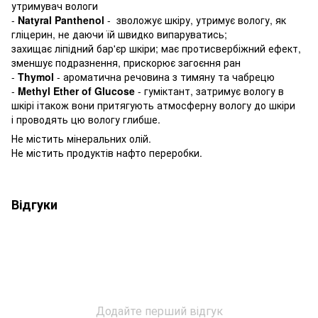
утримувач вологи
-
Natyral Panthenol
- зволожує шкіру, утримує вологу, як
гліцерин, не даючи їй швидко випаруватись;
захищає ліпідний бар'єр шкіри; має протисвербіжний ефект,
зменшує подразнення, прискорює загоєння ран
-
Thymol
- ароматична речовина з тимяну та чабрецю
-
Methyl Ether of Glucose
- гуміктант, затримує вологу в
шкірі ітакож вони притягують атмосферну вологу до шкіри
і проводять цю вологу глибше.
Не містить мінеральних олій.
Не містить продуктів нафто переробки.
Відгуки
Додайте перший відгук