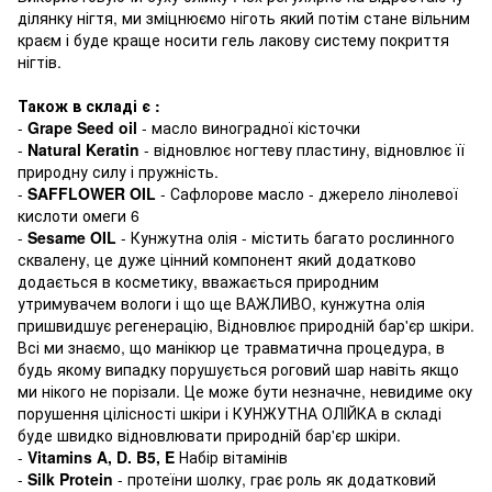
ділянку нігтя, ми зміцнюємо ніготь який потім стане вільним
краєм і буде краще носити гель лакову систему покриття
нігтів.
Також в складі є :
-
Grape Seed oil
- масло виноградної кісточки
-
Natural Keratin
- відновлює ногтеву пластину, відновлює її
природну силу і пружність.
-
SAFFLOWER OIL
- Сафлорове масло - джерело лінолевої
кислоти омеги 6
-
Sesame OIL
- Кунжутна олія - містить багато рослинного
сквалену, це дуже цінний компонент який додатково
додається в косметику, вважається природним
утримувачем вологи і що ще ВАЖЛИВО, кунжутна олія
пришвидшує регенерацію, Відновлює природній бар'єр шкіри.
Всі ми знаємо, що манікюр це травматична процедура, в
будь якому випадку порушується роговий шар навіть якщо
ми нікого не порізали. Це може бути незначне, невидиме оку
порушення цілісності шкіри і КУНЖУТНА ОЛІЙКА в складі
буде швидко відновлювати природній бар'єр шкіри.
-
Vitamins A, D. B5, E
Набір вітамінів
-
Silk Protein
- протеїни шолку, грає роль як додатковий