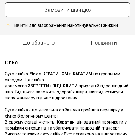
Замовити швидко
Ввійти
для відображення накопичувальної знижки
%
До обраного
Порівняти
Опис
Суха олійка
Flex
з
КЕРАТИНОМ
з
БАГАТИМ
натуральним
складом. Ця олійка
допомогає
ЗБЕРЕГТИ
і
ВІДНОВИТИ
природній гідро ліпідний
шар. Від цього залежить здоров'я шкіри, вигляд кутикули
після манікюру під час відростання.
Суха олійка - це унікальна олійка яка пройшла перевірку у
хіміко біологічному центрі.
В своєму складі містить
Кератин
, він здатний проникати у
проміжки оніхоцитів та збагачувати природній "пансер"
Використовуючи суху олійку Flex регулярно на відростаючу