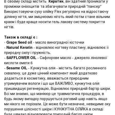
В своєму складі містить
Кератин
, він здатний проникати у
проміжки оніхоцитів та збагачувати природній "пансер"
Використовуючи суху олійку Flex регулярно на відростаючу
ділянку нігтя, ми зміцнюємо ніготь який потім стане вільним
краєм і буде краще носити гель лакову систему покриття
нігтів.
Також в складі є :
-
Grape Seed oil
- масло виноградної кісточки
-
Natural Keratin
- відновлює ногтеву пластину, відновлює її
природну силу і пружність.
-
SAFFLOWER OIL
- Сафлорове масло - джерело лінолевої
кислоти омеги 6
-
Sesame OIL
- Кунжутна олія - містить багато рослинного
сквалену, це дуже цінний компонент який додатково
додається в косметику, вважається природним
утримувачем вологи і що ще ВАЖЛИВО, кунжутна олія
пришвидшує регенерацію, Відновлює природній бар'єр шкіри.
Всі ми знаємо, що манікюр це травматична процедура, в
будь якому випадку порушується роговий шар навіть якщо
ми нікого не порізали. Це може бути незначне, невидиме оку
порушення цілісності шкіри і КУНЖУТНА ОЛІЙКА в складі
буде швидко відновлювати природній бар'єр шкіри.