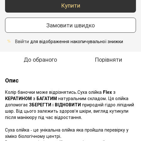
Купити
Замовити швидко
Ввійти
для відображення накопичувальної знижки
%
До обраного
Порівняти
Опис
Колір баночки може відрізнятись.Суха олійка
Flex
з
КЕРАТИНОМ
з
БАГАТИМ
натуральним складом. Ця олійка
допомогає
ЗБЕРЕГТИ
і
ВІДНОВИТИ
природній гідро ліпідний
шар. Від цього залежить здоров'я шкіри, вигляд кутикули
після манікюру під час відростання.
Суха олійка - це унікальна олійка яка пройшла перевірку у
хіміко біологічному центрі.