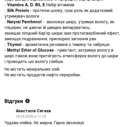
-
Vitamins A, D. B5, E
Набір вітамінів
-
Silk Protein
- протеїни шолку, грає роль як додатковий
утримувач вологи
-
Natyral Panthenol
- зволожує шкіру, утримує вологу, як
гліцерин, не даючи їй швидко випаруватись;
захищає ліпідний бар'єр шкіри; має протисвербіжний ефект,
зменшує подразнення, прискорює загоєння ран
-
Thymol
- ароматична речовина з тимяну та чабрецю
-
Methyl Ether of Glucose
- гуміктант, затримує вологу в
шкірі ітакож вони притягують атмосферну вологу до шкіри
і проводять цю вологу глибше.
Не містить мінеральних олій.
Не містить продуктів нафто переробки.
Відгуки
1
Анастасія Сягаєв
19.03.2025 в 11:15
Чудова олійка. Не жирна. Гарно зволожує