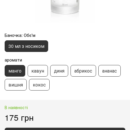
Баночка: Обє'м
30 мл з носиком
аромати
манго
кавун
диня
абрикос
ананас
вишня
кокос
В наявності
175 грн