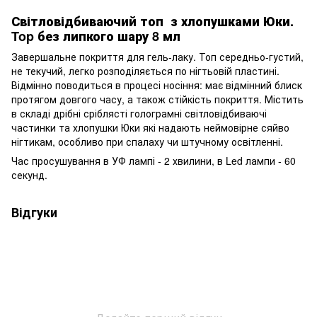
Світловідбиваючий топ з хлопушками Юки.
Top без липкого шару 8 мл
Завершальне покриття для гель-лаку. Топ середньо-густий,
не текучий, легко розподіляється по нігтьовій пластині.
Відмінно поводиться в процесі носіння: має відмінний блиск
протягом довгого часу, а також стійкість покриття. Містить
в складі дрібні сріблясті голограмні світловідбиваючі
частинки та хлопушки Юки які надають неймовірне сяйво
нігтикам, особливо при спалаху чи штучному освітленні.
Час просушування в УФ лампі - 2 хвилини, в Led лампи - 60
секунд.
Відгуки