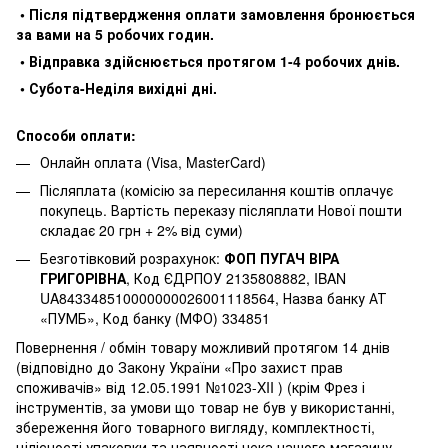
• Після підтвердження оплати замовлення бронюється
за вами на 5 робочих годин.
• Відправка здійснюється протягом 1-4 робочих днів.
• Субота-Неділя вихідні дні.
Способи оплати:
Онлайн оплата (Visa, MasterCard)
Післяплата (комісію за пересилання коштів оплачує
покупець. Вартість переказу післяплати Нової пошти
складає 20 грн + 2% від суми)
Безготівковий розрахунок:
ФОП ПУГАЧ ВІРА
ГРИГОРІВНА
, Код ЄДРПОУ 2135808882, IBAN
UA843348510000000026001118564, Назва банку АТ
«ПУМБ», Код банку (МФО) 334851
Повернення / обмін товару можливий протягом 14 днів
(відповідно до Закону України «Про захист прав
споживачів» від 12.05.1991 №1023-XII ) (крім Фрез і
інструментів, за умови що товар не був у використанні,
збереження його товарного вигляду, комплектності,
цілісності упаковки та наявності чека нашого магазину.