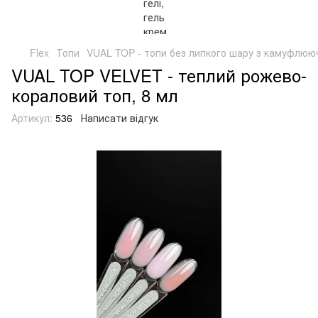
Flex
Топи
VUAL TOP - топи без липкого шару з камуфлюю
VUAL TOP VELVET - теплий рожево-
кораловий топ, 8 мл
Артикул:
536
Написати відгук