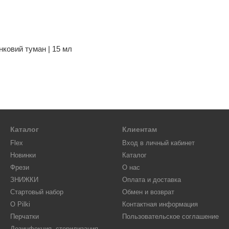
нковий туман | 15 мл
Каталог
Клиентам
Flex
Вход в личный кабинет
Новинки
Каталог
Фрези
О нас
ЗНИЖКИ
Оплата и доставка
Стартовый набор
Обмен и возврат
O Pilki
Контактная информация
Перчатки
Пользовательское соглашение
Дезинфекция, стерилизация,