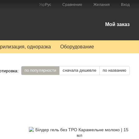
Сравнение
Укр
Рус
Желания
Вход
Мой заказ
рилизация, одноразка
Оборудование
по популярности
сначала дешевле
по названию
ртировка: