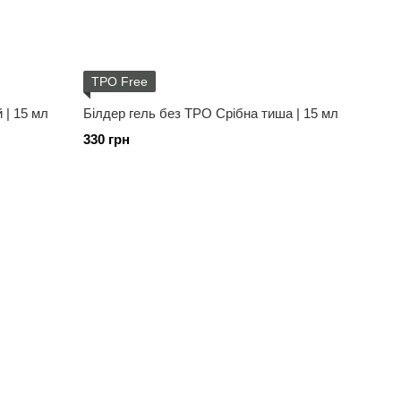
TPO Free
 | 15 мл
Білдер гель без ТРО Срібна тиша | 15 мл
330 грн