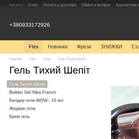
Перейти к основному контенту
Каталог
О нас
Оплата и доставка
Обмен и возврат
Контактная
+380933172926
Flex
Новинки
Фрези
ЗНИЖКИ
Ст
Главная
Flex
Гели
Гель Тихий Шепіт
Гель Тихий Шепіт
Гель Тихий Шепіт
Builder Gel Nika French
Билдер гели WOW - 15 мл
Жидкие гели
Крем гель