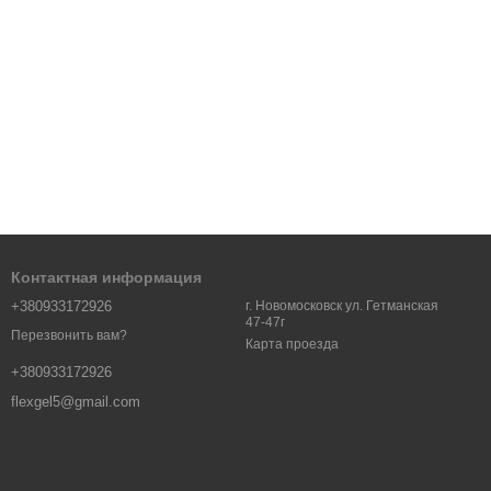
Контактная информация
+380933172926
г. Новомосковск ул. Гетманская
47-47г
Перезвонить вам?
Карта проезда
+380933172926
flexgel5@gmail.com