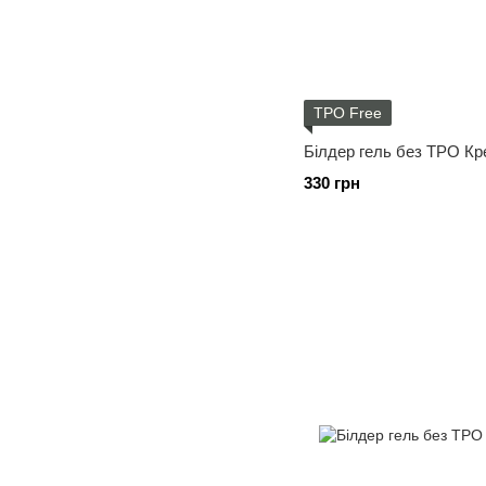
TPO Free
Білдер гель без ТРО Кр
330 грн