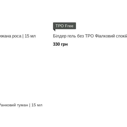
TPO Free
ижана роса | 15 мл
Білдер гель без ТРО Фіалковий спокій
330 грн