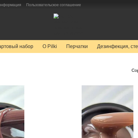
 информация
Пользовательское соглашение
артовый набор
O Pilki
Перчатки
Дезинфекция, сте
Со