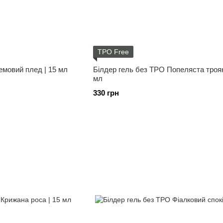
TPO Free
емовий плед | 15 мл
Білдер гель без ТРО Попеляста троян
мл
330 грн