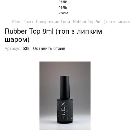
Flex
Топы
Прозрачние Топи
Rubber Top 8ml (топ з липки
Rubber Top 8ml (топ з липким
шаром)
Артикул:
538
Оставить отзыв