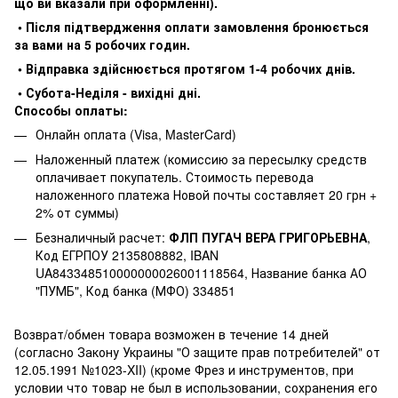
що ви вказали при оформленні).
• Після підтвердження оплати замовлення бронюється
за вами на 5 робочих годин.
• Відправка здійснюється протягом 1-4 робочих днів.
• Субота-Неділя - вихідні дні.
Способы оплаты:
Онлайн оплата (Visa, MasterCard)
Наложенный платеж (комиссию за пересылку средств
оплачивает покупатель. Стоимость перевода
наложенного платежа Новой почты составляет 20 грн +
2% от суммы)
Безналичный расчет:
ФЛП ПУГАЧ ВЕРА ГРИГОРЬЕВНА
,
Код ЕГРПОУ 2135808882, IBAN
UA843348510000000026001118564, Название банка АО
"ПУМБ", Код банка (МФО) 334851
Возврат/обмен товара возможен в течение 14 дней
(согласно Закону Украины "О защите прав потребителей" от
12.05.1991 №1023-XII) (кроме Фрез и инструментов, при
условии что товар не был в использовании, сохранения его