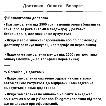
Доставка
Оплата
Возврат
📦 Безкоштовна доставка
• При замовленні від 2500 грн та повній оплаті (онлайн на
сайті або за реквізитами менеджера). Доставка
безкоштовна, але знижки не сумуються.
• Якщо у вас є знижка (персональна або по промокоду)
доставку оплачує покупець (за тарифами перевізника)
• Якщо сума замовлення менша ніж 2500 грн доставку
оплачує покупець (за тарифами перевізника).
⸻
📲 Організація доставки
• Якщо замовлення оплачене одразу на сайті воно
автоматично готується до відправки, і менеджер не
зв’язується з вами додатково.
• Якщо замовлення не оплачено на сайті менеджер
зв’яжеться з вами у Viber або Telegram (залежно від того,
що ви вказали при оформленні).