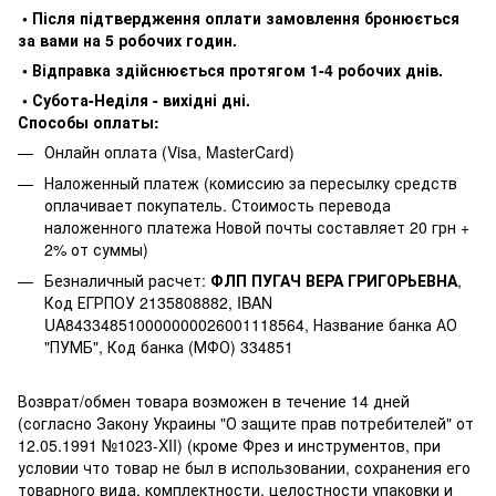
• Після підтвердження оплати замовлення бронюється
за вами на 5 робочих годин.
• Відправка здійснюється протягом 1-4 робочих днів.
• Субота-Неділя - вихідні дні.
Способы оплаты:
Онлайн оплата (Visa, MasterCard)
Наложенный платеж (комиссию за пересылку средств
оплачивает покупатель. Стоимость перевода
наложенного платежа Новой почты составляет 20 грн +
2% от суммы)
Безналичный расчет:
ФЛП ПУГАЧ ВЕРА ГРИГОРЬЕВНА
,
Код ЕГРПОУ 2135808882, IBAN
UA843348510000000026001118564, Название банка АО
"ПУМБ", Код банка (МФО) 334851
Возврат/обмен товара возможен в течение 14 дней
(согласно Закону Украины "О защите прав потребителей" от
12.05.1991 №1023-XII) (кроме Фрез и инструментов, при
условии что товар не был в использовании, сохранения его
товарного вида, комплектности, целостности упаковки и