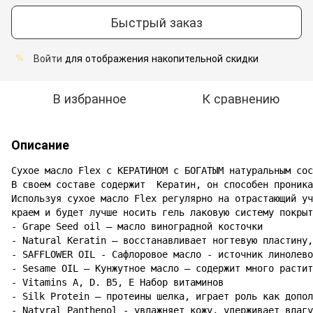
Быстрый заказ
Войти
для отображения накопительной скидки
%
В избранное
К сравнению
Описание
Сухое масло Flex с КЕРАТИНОМ с БОГАТЫМ натуральным сос
В своем составе содержит  Кератин, он способен проника
Используя сухое масло Flex регулярно на отрастающий уч
краем и будет лучше носить гель лаковую систему покрыт
- Grape Seed oil – масло виноградной косточки

- Natural Keratin – восстанавливает ногтевую пластину,
- SAFFLOWER OIL - Сафлоровое масло - источник линолево
- Sesame OIL – Кунжутное масло – содержит много растит
- Vitamins A, D. B5, E Набор витаминов

- Silk Protein – протеины шелка, играет роль как допол
- Natyral Panthenol - увлажняет кожу, удерживает влагу