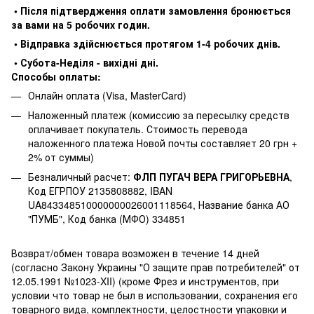
• Після підтвердження оплати замовлення бронюється
за вами на 5 робочих годин.
• Відправка здійснюється протягом 1-4 робочих днів.
• Субота-Неділя - вихідні дні.
Способы оплаты:
Онлайн оплата (Visa, MasterCard)
Наложенный платеж (комиссию за пересылку средств
оплачивает покупатель. Стоимость перевода
наложенного платежа Новой почты составляет 20 грн +
2% от суммы)
Безналичный расчет:
ФЛП ПУГАЧ ВЕРА ГРИГОРЬЕВНА
,
Код ЕГРПОУ 2135808882, IBAN
UA843348510000000026001118564, Название банка АО
"ПУМБ", Код банка (МФО) 334851
Возврат/обмен товара возможен в течение 14 дней
(согласно Закону Украины "О защите прав потребителей" от
12.05.1991 №1023-XII) (кроме Фрез и инструментов, при
условии что товар не был в использовании, сохранения его
товарного вида, комплектности, целостности упаковки и