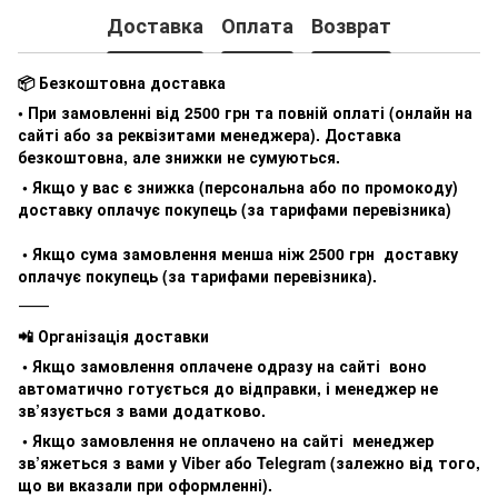
Доставка
Оплата
Возврат
📦 Безкоштовна доставка
• При замовленні від 2500 грн та повній оплаті (онлайн на
сайті або за реквізитами менеджера). Доставка
безкоштовна, але знижки не сумуються.
• Якщо у вас є знижка (персональна або по промокоду)
доставку оплачує покупець (за тарифами перевізника)
• Якщо сума замовлення менша ніж 2500 грн доставку
оплачує покупець (за тарифами перевізника).
⸻
📲 Організація доставки
• Якщо замовлення оплачене одразу на сайті воно
автоматично готується до відправки, і менеджер не
зв’язується з вами додатково.
• Якщо замовлення не оплачено на сайті менеджер
зв’яжеться з вами у Viber або Telegram (залежно від того,
що ви вказали при оформленні).