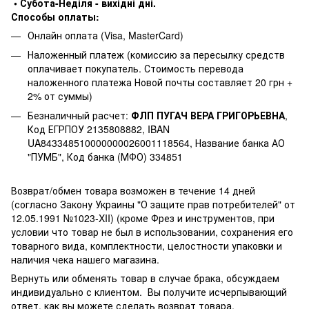
• Субота-Неділя - вихідні дні.
Способы оплаты:
Онлайн оплата (Visa, MasterCard)
Наложенный платеж (комиссию за пересылку средств
оплачивает покупатель. Стоимость перевода
наложенного платежа Новой почты составляет 20 грн +
2% от суммы)
Безналичный расчет:
ФЛП ПУГАЧ ВЕРА ГРИГОРЬЕВНА
,
Код ЕГРПОУ 2135808882, IBAN
UA843348510000000026001118564, Название банка АО
"ПУМБ", Код банка (МФО) 334851
Возврат/обмен товара возможен в течение 14 дней
(согласно Закону Украины "О защите прав потребителей" от
12.05.1991 №1023-XII) (кроме Фрез и инструментов, при
условии что товар не был в использовании, сохранения его
товарного вида, комплектности, целостности упаковки и
наличия чека нашего магазина.
Вернуть или обменять товар в случае брака, обсуждаем
индивидуально с клиентом. Вы получите исчерпывающий
ответ, как вы можете сделать возврат товара.