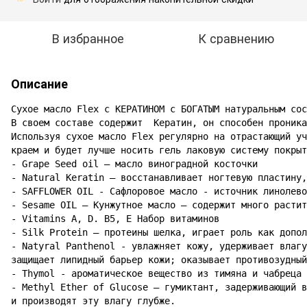
В избранное
К сравнению
Описание
Сухое масло Flex с КЕРАТИНОМ с БОГАТЫМ натуральным сос
В своем составе содержит  Кератин, он способен проника
Используя сухое масло Flex регулярно на отрастающий уч
краем и будет лучше носить гель лаковую систему покрыт
- Grape Seed oil – масло виноградной косточки

- Natural Keratin – восстанавливает ногтевую пластину,
- SAFFLOWER OIL - Сафлоровое масло - источник линолево
- Sesame OIL – Кунжутное масло – содержит много растит
- Vitamins A, D. B5, E Набор витаминов

- Silk Protein – протеины шелка, играет роль как допол
- Natyral Panthenol - увлажняет кожу, удерживает влагу
защищает липидный барьер кожи; оказывает противозудный
- Thymol - ароматическое вещество из тимяна и чабреца

- Methyl Ether of Glucose – гумиктант, задерживающий в
и производят эту влагу глубже.