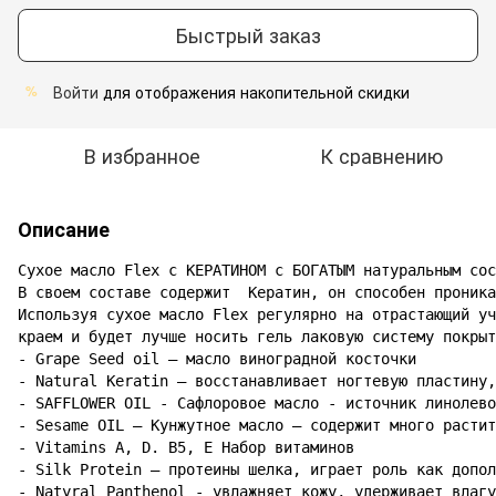
Быстрый заказ
Войти
для отображения накопительной скидки
%
В избранное
К сравнению
Описание
Сухое масло Flex с КЕРАТИНОМ с БОГАТЫМ натуральным сос
В своем составе содержит  Кератин, он способен проника
Используя сухое масло Flex регулярно на отрастающий уч
краем и будет лучше носить гель лаковую систему покрыт
- Grape Seed oil – масло виноградной косточки

- Natural Keratin – восстанавливает ногтевую пластину,
- SAFFLOWER OIL - Сафлоровое масло - источник линолево
- Sesame OIL – Кунжутное масло – содержит много растит
- Vitamins A, D. B5, E Набор витаминов

- Silk Protein – протеины шелка, играет роль как допол
- Natyral Panthenol - увлажняет кожу, удерживает влагу