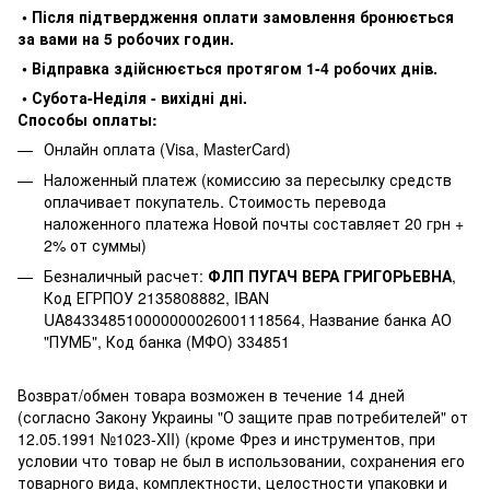
• Після підтвердження оплати замовлення бронюється
за вами на 5 робочих годин.
• Відправка здійснюється протягом 1-4 робочих днів.
• Субота-Неділя - вихідні дні.
Способы оплаты:
Онлайн оплата (Visa, MasterCard)
Наложенный платеж (комиссию за пересылку средств
оплачивает покупатель. Стоимость перевода
наложенного платежа Новой почты составляет 20 грн +
2% от суммы)
Безналичный расчет:
ФЛП ПУГАЧ ВЕРА ГРИГОРЬЕВНА
,
Код ЕГРПОУ 2135808882, IBAN
UA843348510000000026001118564, Название банка АО
"ПУМБ", Код банка (МФО) 334851
Возврат/обмен товара возможен в течение 14 дней
(согласно Закону Украины "О защите прав потребителей" от
12.05.1991 №1023-XII) (кроме Фрез и инструментов, при
условии что товар не был в использовании, сохранения его
товарного вида, комплектности, целостности упаковки и