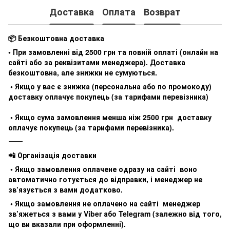
Доставка
Оплата
Возврат
📦 Безкоштовна доставка
• При замовленні від 2500 грн та повній оплаті (онлайн на
сайті або за реквізитами менеджера). Доставка
безкоштовна, але знижки не сумуються.
• Якщо у вас є знижка (персональна або по промокоду)
доставку оплачує покупець (за тарифами перевізника)
• Якщо сума замовлення менша ніж 2500 грн доставку
оплачує покупець (за тарифами перевізника).
⸻
📲 Організація доставки
• Якщо замовлення оплачене одразу на сайті воно
автоматично готується до відправки, і менеджер не
зв’язується з вами додатково.
• Якщо замовлення не оплачено на сайті менеджер
зв’яжеться з вами у Viber або Telegram (залежно від того,
що ви вказали при оформленні).