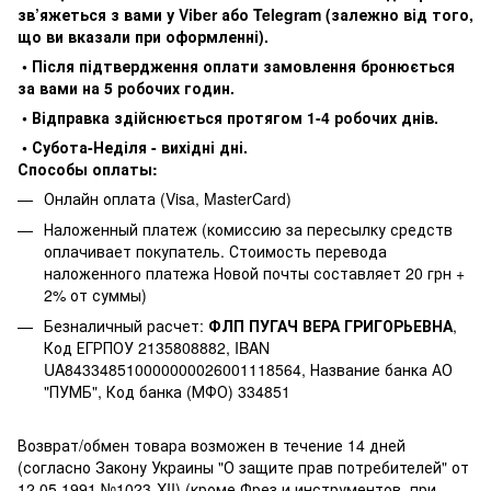
зв’яжеться з вами у Viber або Telegram (залежно від того,
що ви вказали при оформленні).
• Після підтвердження оплати замовлення бронюється
за вами на 5 робочих годин.
• Відправка здійснюється протягом 1-4 робочих днів.
• Субота-Неділя - вихідні дні.
Способы оплаты:
Онлайн оплата (Visa, MasterCard)
Наложенный платеж (комиссию за пересылку средств
оплачивает покупатель. Стоимость перевода
наложенного платежа Новой почты составляет 20 грн +
2% от суммы)
Безналичный расчет:
ФЛП ПУГАЧ ВЕРА ГРИГОРЬЕВНА
,
Код ЕГРПОУ 2135808882, IBAN
UA843348510000000026001118564, Название банка АО
"ПУМБ", Код банка (МФО) 334851
Возврат/обмен товара возможен в течение 14 дней
(согласно Закону Украины "О защите прав потребителей" от
12.05.1991 №1023-XII) (кроме Фрез и инструментов, при