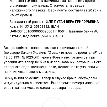
Наложенный платеж (комиссию за пересылку средств
оплачивает покупатель. Стоимость перевода
наложенного платежа Новой почты составляет 20 грн +
2% от суммы)
Безналичный расчет:
ФЛП ПУГАЧ ВЕРА ГРИГОРЬЕВНА
,
Код ЕГРПОУ 2135808882, IBAN
UA843348510000000026001118564, Название банка АО
"ПУМБ", Код банка (МФО) 334851
Возврат/обмен товара возможен в течение 14 дней
(согласно Закону Украины "О защите прав потребителей" от
12.05.1991 №1023-XII) (кроме Фрез и инструментов, при
условии что товар не был в использовании, сохранения его
товарного вида, комплектности, целостности упаковки и
наличия чека нашего магазина.
Вернуть или обменять товар в случае брака, обсуждаем
индивидуально с клиентом. Вы получите исчерпывающий
ответ, как вы можете сделать возврат товара.